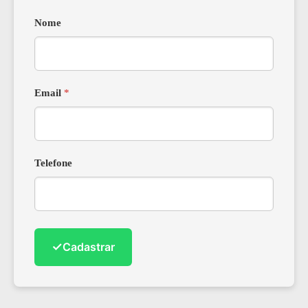
Nome
Email
*
Telefone
✓
Cadastrar