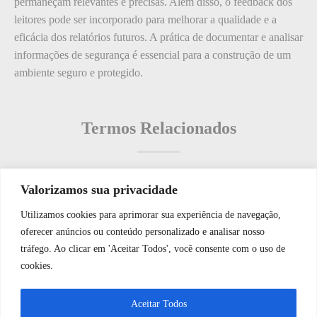
permaneçam relevantes e precisas. Além disso, o feedback dos
leitores pode ser incorporado para melhorar a qualidade e a
eficácia dos relatórios futuros. A prática de documentar e analisar
informações de segurança é essencial para a construção de um
ambiente seguro e protegido.
Termos Relacionados
Valorizamos sua privacidade
Termos populares
Utilizamos cookies para aprimorar sua experiência de navegação,
WhatsApp JF Tech
oferecer anúncios ou conteúdo personalizado e analisar nosso
O que é: Análise de Vulnerabilidade
tráfego. Ao clicar em 'Aceitar Todos', você consente com o uso de
O que é: Nível de Proteção
cookies.
O que é: Nível de Autenticação de Dispositivos
Vamos conversar e descobrir como
Aceitar Todos
O que é: Link de Rede de Segurança de Rede Biométrica
podemos ajudá-lo hoje?