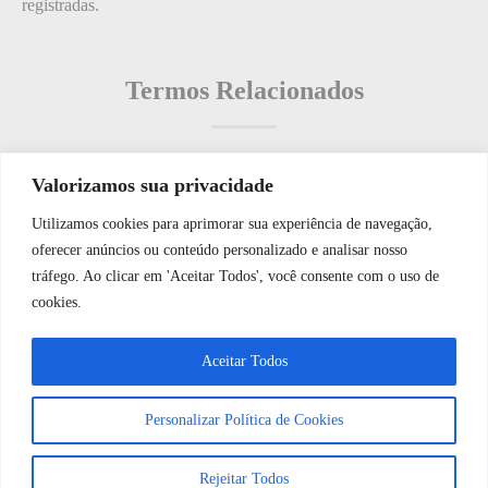
registradas.
Termos Relacionados
Valorizamos sua privacidade
Termos populares
Utilizamos cookies para aprimorar sua experiência de navegação,
WhatsApp JF Tech
oferecer anúncios ou conteúdo personalizado e analisar nosso
O que é: Ranking de Segurança
tráfego. Ao clicar em 'Aceitar Todos', você consente com o uso de
O que é: Gerenciamento de Rede
cookies.
O que é: Histórico de Eventos de Segurança
Vamos conversar e descobrir como
Aceitar Todos
O que é: Usabilidade em segurança
podemos ajudá-lo hoje?
O que é: Hardware de Sensor de Chama
Personalizar Política de Cookies
Abrir bate-papo
Rejeitar Todos