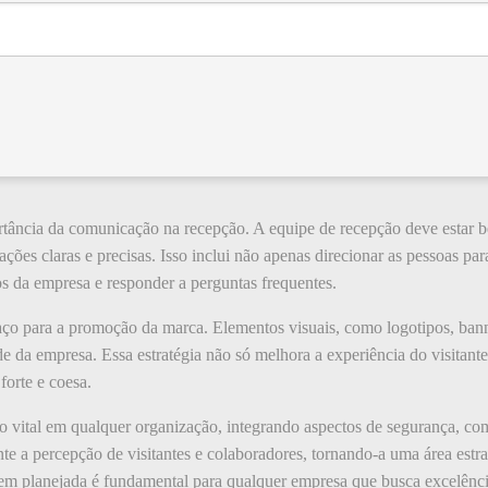
rtância da comunicação na recepção. A equipe de recepção deve estar be
ações claras e precisas. Isso inclui não apenas direcionar as pessoas pa
os da empresa e responder a perguntas frequentes.
o para a promoção da marca. Elementos visuais, como logotipos, bann
dade da empresa. Essa estratégia não só melhora a experiência do visitan
orte e coesa.
vital em qualquer organização, integrando aspectos de segurança, com
te a percepção de visitantes e colaboradores, tornando-a uma área estra
bem planejada é fundamental para qualquer empresa que busca excelênc