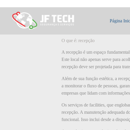
Pular
para
o
O que é: recepçã
conteúdo
Página Inic
O que é: recepção
A recepção é um espaço fundamental e
Este local não apenas serve para ac
recepção deve ser projetada para trans
Além de sua função estética, a recep
a monitorar o fluxo de pessoas, garan
empresas que lidam com informações 
Os serviços de facilities, que englo
recepção. A manutenção adequada do e
funcional. Isso inclui desde a dispos