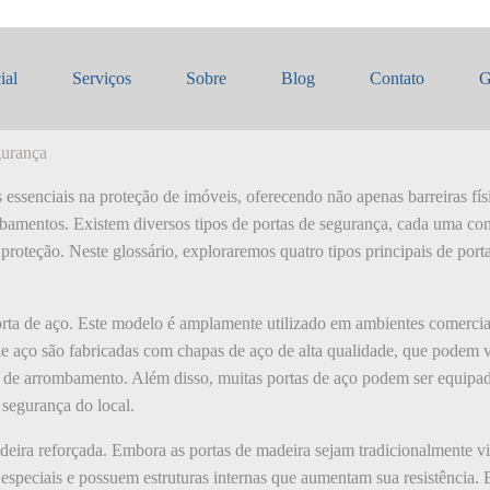
tipos de portas de segurança
ial
Serviços
Sobre
Blog
Contato
G
gurança
 essenciais na proteção de imóveis, oferecendo não apenas barreiras f
bamentos. Existem diversos tipos de portas de segurança, cada uma com 
proteção. Neste glossário, exploraremos quatro tipos principais de port
orta de aço. Este modelo é amplamente utilizado em ambientes comerciais
s de aço são fabricadas com chapas de aço de alta qualidade, que podem
as de arrombamento. Além disso, muitas portas de aço podem ser equipa
 segurança do local.
adeira reforçada. Embora as portas de madeira sejam tradicionalmente v
 especiais e possuem estruturas internas que aumentam sua resistência. E