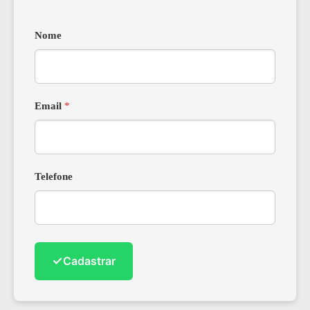
Nome
Email
*
Telefone
✓
Cadastrar