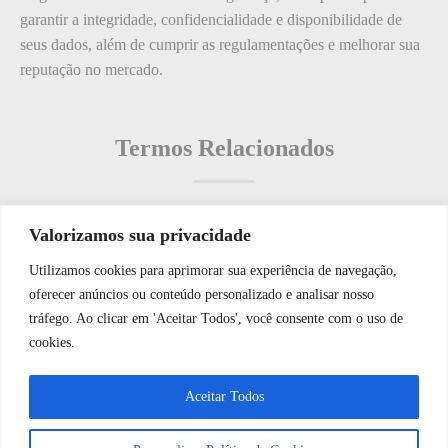
garantir a integridade, confidencialidade e disponibilidade de
seus dados, além de cumprir as regulamentações e melhorar sua
reputação no mercado.
Termos Relacionados
Valorizamos sua privacidade
Termos populares
Utilizamos cookies para aprimorar sua experiência de navegação,
WhatsApp JF Tech
oferecer anúncios ou conteúdo personalizado e analisar nosso
O que é: Nuvem de Segurança
tráfego. Ao clicar em 'Aceitar Todos', você consente com o uso de
O que é: Segurança Física
cookies.
O que é: Visualização em tempo real
Vamos conversar e descobrir como
Aceitar Todos
O que é: Rede de Sensores
podemos ajudá-lo hoje?
O que é: ferramentas de jardinagem