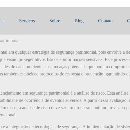
amento
ial
Serviços
Sobre
Blog
Contato
G
patrimonial
al em qualquer estratégia de segurança patrimonial, pois envolve a def
e visam proteger ativos físicos e informações sensíveis. Este processo
ridades de cada ambiente e as ameaças potenciais que podem comprome
 mas também estabelece protocolos de resposta e prevenção, garantindo q
nejamento em segurança patrimonial é a análise de risco. Esta análise 
abilidade de ocorrência de eventos adversos. A partir dessa avaliação, é
lém disso, a análise de risco deve ser um processo contínuo, revisado p
racional.
o é a integração de tecnologias de segurança. A implementação de sist