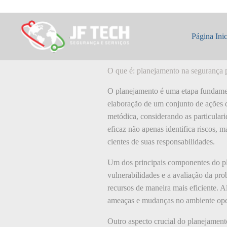
Pular
para
o
O que é: planej
conteúdo
Página Inic
O que é: planejamento na segurança 
O planejamento é uma etapa fundament
elaboração de um conjunto de ações qu
metódica, considerando as particula
eficaz não apenas identifica riscos,
cientes de suas responsabilidades.
Um dos principais componentes do pla
vulnerabilidades e a avaliação da prob
recursos de maneira mais eficiente. A
ameaças e mudanças no ambiente ope
Outro aspecto crucial do planejament