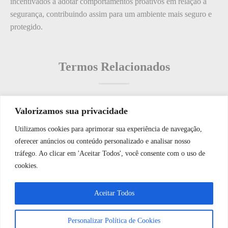
incentivados a adotar comportamentos proativos em relação à
segurança, contribuindo assim para um ambiente mais seguro e
protegido.
Termos Relacionados
Valorizamos sua privacidade
Termos populares
Utilizamos cookies para aprimorar sua experiência de navegação,
WhatsApp JF Tech
oferecer anúncios ou conteúdo personalizado e analisar nosso
O que é: Arquivo de Documentação
tráfego. Ao clicar em 'Aceitar Todos', você consente com o uso de
O que é: Operações de campo
cookies.
O que é: materiais de segurança
Vamos conversar e descobrir como
Aceitar Todos
O que é: Vigilância
podemos ajudá-lo hoje?
O que é: degradação de equipamentos
Personalizar Política de Cookies