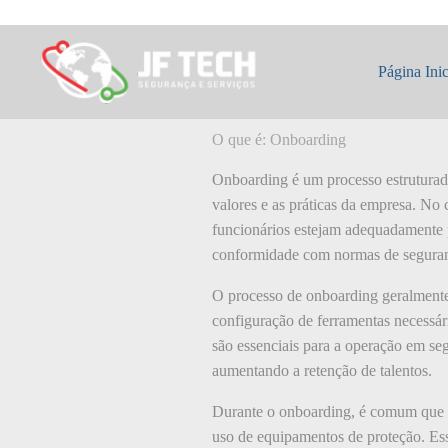
Pular
para
o
O que é: Onboar
conteúdo
Página Inic
O que é: Onboarding
Onboarding é um processo estruturado
valores e as práticas da empresa. No 
funcionários estejam adequadamente 
conformidade com normas de segura
O processo de onboarding geralmente
configuração de ferramentas necessári
são essenciais para a operação em seg
aumentando a retenção de talentos.
Durante o onboarding, é comum que as
uso de equipamentos de proteção. Ess