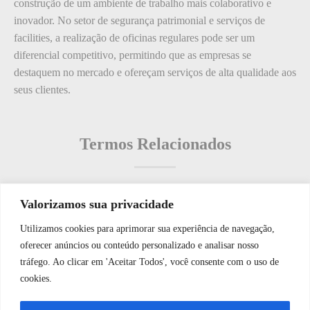
construção de um ambiente de trabalho mais colaborativo e
inovador. No setor de segurança patrimonial e serviços de
facilities, a realização de oficinas regulares pode ser um
diferencial competitivo, permitindo que as empresas se
destaquem no mercado e ofereçam serviços de alta qualidade aos
seus clientes.
Termos Relacionados
Valorizamos sua privacidade
Termos populares
Utilizamos cookies para aprimorar sua experiência de navegação,
WhatsApp JF Tech
oferecer anúncios ou conteúdo personalizado e analisar nosso
O que é: habitação segura
tráfego. Ao clicar em 'Aceitar Todos', você consente com o uso de
O que é: zero gastos desnecessários
cookies.
O que é: Operação de CFTV
Vamos conversar e descobrir como