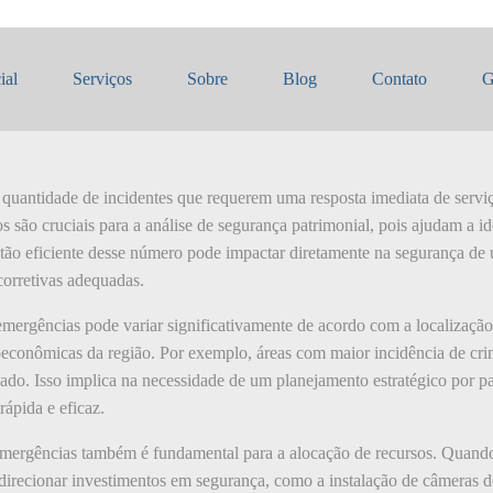
 de emergências
ial
Serviços
Sobre
Blog
Contato
G
 quantidade de incidentes que requerem uma resposta imediata de serv
 são cruciais para a análise de segurança patrimonial, pois ajudam a id
stão eficiente desse número pode impactar diretamente na segurança de
orretivas adequadas.
ergências pode variar significativamente de acordo com a localização
ioeconômicas da região. Por exemplo, áreas com maior incidência de crim
o. Isso implica na necessidade de um planejamento estratégico por pa
rápida e eficaz.
emergências também é fundamental para a alocação de recursos. Quando
direcionar investimentos em segurança, como a instalação de câmeras de