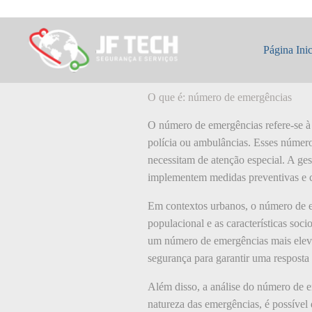
Pular
para
o
O que é: número
conteúdo
Página Inic
O que é: número de emergências
O número de emergências refere-se à
polícia ou ambulâncias. Esses números
necessitam de atenção especial. A ge
implementem medidas preventivas e c
Em contextos urbanos, o número de em
populacional e as características soc
um número de emergências mais elevad
segurança para garantir uma resposta 
Além disso, a análise do número de 
natureza das emergências, é possível 