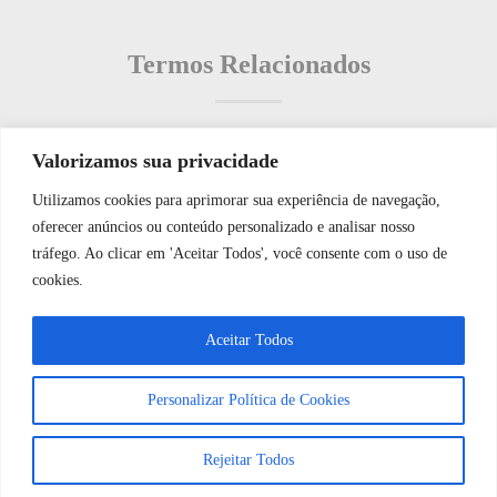
Termos Relacionados
Valorizamos sua privacidade
Termos populares
Utilizamos cookies para aprimorar sua experiência de navegação,
WhatsApp JF Tech
oferecer anúncios ou conteúdo personalizado e analisar nosso
O que é: Xaveco de portarias
tráfego. Ao clicar em 'Aceitar Todos', você consente com o uso de
O que é: Xaspiro de tecnologia de fachada
cookies.
O que é: Utilização de detecção
Vamos conversar e descobrir como
Aceitar Todos
O que é: Controle Biométrico
podemos ajudá-lo hoje?
O que é: Junção de alarmes
Personalizar Política de Cookies
Abrir bate-papo
Rejeitar Todos