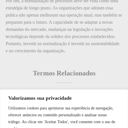
Por fim, a normalização de processos deve ser vista como uma
estratégia de longo prazo. As organizações que adotam essa
prática não apenas melhoram sua operação atual, mas também se
preparam para o futuro. A capacidade de se adaptar a novas
demandas do mercado, mudanças na legislação e inovações
tecnológicas depende da solidez dos processos estabelecidos.
Portanto, investir na normalização é investir na sustentabilidade
e no crescimento da organização.
Termos Relacionados
Valorizamos sua privacidade
Termos populares
Utilizamos cookies para aprimorar sua experiência de navegação,
WhatsApp JF Tech
oferecer anúncios ou conteúdo personalizado e analisar nosso
O que é: Automação de Iluminação
tráfego. Ao clicar em 'Aceitar Todos', você consente com o uso de
O que é: Sistema de Detecção de Intrusão em Tempo Real