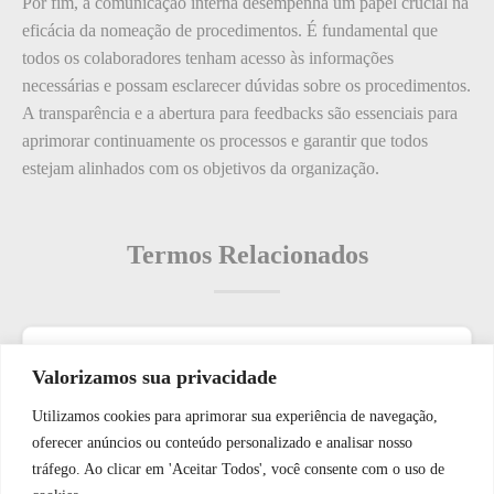
Por fim, a comunicação interna desempenha um papel crucial na
eficácia da nomeação de procedimentos. É fundamental que
todos os colaboradores tenham acesso às informações
necessárias e possam esclarecer dúvidas sobre os procedimentos.
A transparência e a abertura para feedbacks são essenciais para
aprimorar continuamente os processos e garantir que todos
estejam alinhados com os objetivos da organização.
Termos Relacionados
Termos populares
Valorizamos sua privacidade
Utilizamos cookies para aprimorar sua experiência de navegação,
O que é: Controle de Aberturas
WhatsApp JF Tech
oferecer anúncios ou conteúdo personalizado e analisar nosso
O que é: presença
tráfego. Ao clicar em 'Aceitar Todos', você consente com o uso de
O que é: Uso de Produtos de Limpeza Certificados?