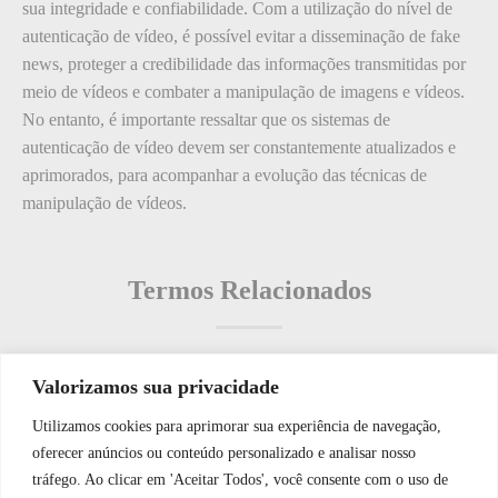
sua integridade e confiabilidade. Com a utilização do nível de
autenticação de vídeo, é possível evitar a disseminação de fake
news, proteger a credibilidade das informações transmitidas por
meio de vídeos e combater a manipulação de imagens e vídeos.
No entanto, é importante ressaltar que os sistemas de
autenticação de vídeo devem ser constantemente atualizados e
aprimorados, para acompanhar a evolução das técnicas de
manipulação de vídeos.
Termos Relacionados
Valorizamos sua privacidade
Termos populares
Utilizamos cookies para aprimorar sua experiência de navegação,
WhatsApp JF Tech
oferecer anúncios ou conteúdo personalizado e analisar nosso
O que é: compressão de segurança
tráfego. Ao clicar em 'Aceitar Todos', você consente com o uso de
O que é: Baixa Emissão de Resíduos