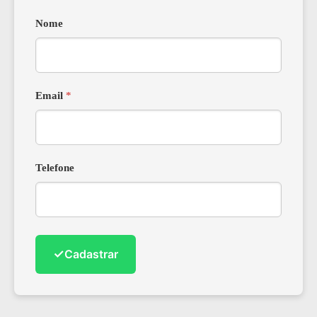
Nome
Email
*
Telefone
✓
Cadastrar