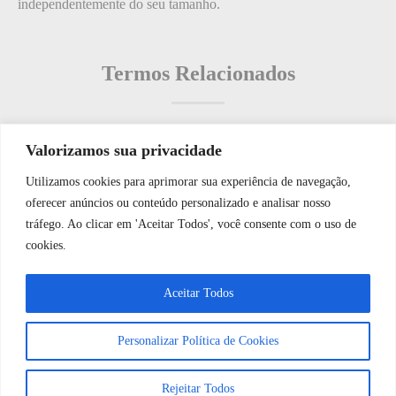
independentemente do seu tamanho.
Termos Relacionados
Valorizamos sua privacidade
Termos populares
Utilizamos cookies para aprimorar sua experiência de navegação,
WhatsApp JF Tech
oferecer anúncios ou conteúdo personalizado e analisar nosso
O que é: Jato de Areia
tráfego. Ao clicar em 'Aceitar Todos', você consente com o uso de
Qual a diferença entre um inversor solar on-grid e off-grid?
cookies.
O que é: Workplace Safety (Segurança no Trabalho)?
Vamos conversar e descobrir como
Aceitar Todos
O que é: Sensores de Quebra de Vidro
podemos ajudá-lo hoje?
O que é: captura de movimentos
Personalizar Política de Cookies
Abrir bate-papo
Rejeitar Todos