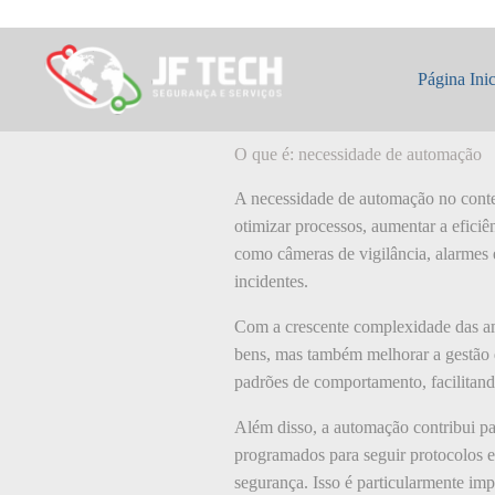
Pular
para
o
O que é: necessi
conteúdo
Página Inic
O que é: necessidade de automação
A necessidade de automação no contex
otimizar processos, aumentar a eficiê
como câmeras de vigilância, alarmes 
incidentes.
Com a crescente complexidade das am
bens, mas também melhorar a gestão de
padrões de comportamento, facilitando
Além disso, a automação contribui p
programados para seguir protocolos e
segurança. Isso é particularmente imp