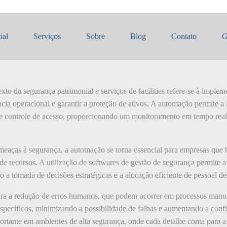
dade de automação
ial
Serviços
Sobre
Blog
Contato
G
to da segurança patrimonial e serviços de facilities refere-se à imple
ncia operacional e garantir a proteção de ativos. A automação permite a
e controle de acesso, proporcionando um monitoramento em tempo real 
eaças à segurança, a automação se torna essencial para empresas que 
 recursos. A utilização de softwares de gestão de segurança permite a 
 a tomada de decisões estratégicas e a alocação eficiente de pessoal d
ara a redução de erros humanos, que podem ocorrer em processos manua
specíficos, minimizando a possibilidade de falhas e aumentando a conf
ortante em ambientes de alta segurança, onde cada detalhe conta para a