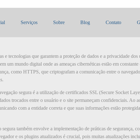
ão segura
ial
Serviços
Sobre
Blog
Contato
G
cas e tecnologias que garantem a proteção de dados e a privacidade dos
l em um mundo digital onde as ameaças cibernéticas estão em constant
rança, como HTTPS, que criptografam a comunicação entre o navegador e
s.
egação segura é a utilização de certificados SSL (Secure Socket Layer)
 dados trocados entre o usuário e o site permaneçam confidenciais. Ao
unicando com a entidade correta e que suas informações estão protegida
egura também envolve a implementação de práticas de segurança, com
egador e os plugins atualizados é crucial, pois muitas atualizações inc