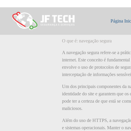
Pular
para
o
O que é: navegaç
conteúdo
Página Inic
O que é: navegação segura
A navegação segura refere-se a práti
internet. Este conceito é fundamenta
envolve o uso de protocolos de segu
interceptação de informações sensívei
Um dos principais componentes da nav
identidade do site e garantem que os
pode ter a certeza de que está se com
maliciosos.
Além do uso de HTTPS, a navegação s
e sistemas operacionais. Manter o nav