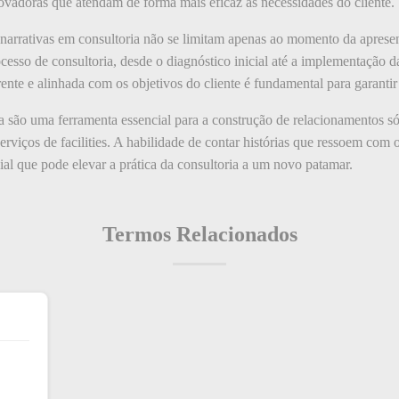
novadoras que atendam de forma mais eficaz às necessidades do cliente.
as narrativas em consultoria não se limitam apenas ao momento da aprese
esso de consultoria, desde o diagnóstico inicial até a implementação d
ente e alinhada com os objetivos do cliente é fundamental para garantir
a são uma ferramenta essencial para a construção de relacionamentos só
erviços de facilities. A habilidade de contar histórias que ressoem com o
ial que pode elevar a prática da consultoria a um novo patamar.
Termos Relacionados