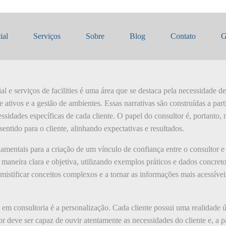
vas em consultoria
ial
Serviços
Sobre
Blog
Contato
G
l e serviços de facilities é uma área que se destaca pela necessidade d
 ativos e a gestão de ambientes. Essas narrativas são construídas a part
ssidades específicas de cada cliente. O papel do consultor é, portanto,
entido para o cliente, alinhando expectativas e resultados.
amentais para a criação de um vínculo de confiança entre o consultor e
e maneira clara e objetiva, utilizando exemplos práticos e dados concre
istificar conceitos complexos e a tornar as informações mais acessívei
 em consultoria é a personalização. Cada cliente possui uma realidade ú
r deve ser capaz de ouvir atentamente as necessidades do cliente e, a pa