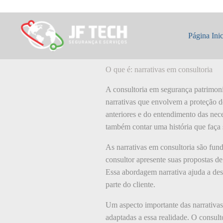
Pular
para
o
O que é: narrati
conteúdo
Página Inic
O que é: narrativas em consultoria
A consultoria em segurança patrimonia
narrativas que envolvem a proteção de
anteriores e do entendimento das nece
também contar uma história que faça s
As narrativas em consultoria são fund
consultor apresente suas propostas d
Essa abordagem narrativa ajuda a desm
parte do cliente.
Um aspecto importante das narrativas
adaptadas a essa realidade. O consulto