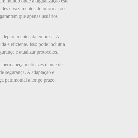
um mundo onde a digitalização está
audes e vazamentos de informações.
e garantem que apenas usuários
s departamentos da empresa. A
da e eficiente. Isso pode incluir a
gurança e atualizar protocolos.
as permaneçam eficazes diante de
s de segurança. A adaptação e
ça patrimonial a longo prazo.