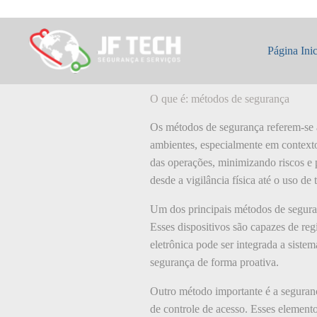
Pular
para
o
O que é: métodos
conteúdo
Página Inic
O que é: métodos de segurança
Os métodos de segurança referem-se a 
ambientes, especialmente em contexto
das operações, minimizando riscos e 
desde a vigilância física até o uso d
Um dos principais métodos de seguranç
Esses dispositivos são capazes de reg
eletrônica pode ser integrada a sistem
segurança de forma proativa.
Outro método importante é a segurança
de controle de acesso. Esses elementos