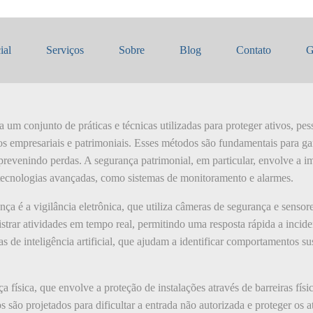
 de segurança
ial
Serviços
Sobre
Blog
Contato
G
um conjunto de práticas e técnicas utilizadas para proteger ativos, pe
s empresariais e patrimoniais. Esses métodos são fundamentais para gar
prevenindo perdas. A segurança patrimonial, em particular, envolve a i
e tecnologias avançadas, como sistemas de monitoramento e alarmes.
a é a vigilância eletrônica, que utiliza câmeras de segurança e sensore
istrar atividades em tempo real, permitindo uma resposta rápida a incide
as de inteligência artificial, que ajudam a identificar comportamentos sus
 física, que envolve a proteção de instalações através de barreiras físi
 são projetados para dificultar a entrada não autorizada e proteger os a