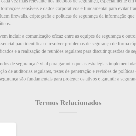
o cada vez mais relevante nos métodos de segurança, especialmente em 
nformações sensíveis e dados corporativos é fundamental para evitar fr
luem firewalls, criptografia e políticas de segurança da informação qu
ticos.
m incluir a comunicação eficaz entre as equipes de segurança e outro
ssencial para identificar e resolver problemas de segurança de forma rápi
cados e a realização de reuniões regulares para discutir questões de se
todos de segurança é vital para garantir que as estratégias implementad
ção de auditorias regulares, testes de penetração e revisões de política
 segurança são fundamentais para proteger os ativos e garantir a seguran
Termos Relacionados