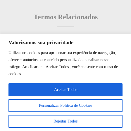
Termos Relacionados
Valorizamos sua privacidade
Termos populares
Utilizamos cookies para aprimorar sua experiência de navegação,
WhatsApp JF Tech
oferecer anúncios ou conteúdo personalizado e analisar nosso
O que é: Sistemas de Vigilância?
tráfego. Ao clicar em 'Aceitar Todos', você consente com o uso de
O que é: nomeação de acessos
cookies.
O que é: Controle de Alarme
Vamos conversar e descobrir como
Aceitar Todos
O que é: Base de Dados de Reparos
podemos ajudá-lo hoje?
O que é: Verificação de alarmes
Personalizar Política de Cookies
Abrir bate-papo
Rejeitar Todos