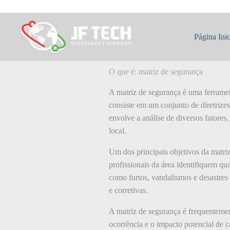
Pular
para
o
O que é: matriz 
conteúdo
Página Inic
O que é: matriz de segurança
A matriz de segurança é uma ferramenta
consiste em um conjunto de diretrizes
envolve a análise de diversos fatores
local.
Um dos principais objetivos da matri
profissionais da área identifiquem qua
como furtos, vandalismos e desastres 
e corretivas.
A matriz de segurança é frequentement
ocorrência e o impacto potencial de c