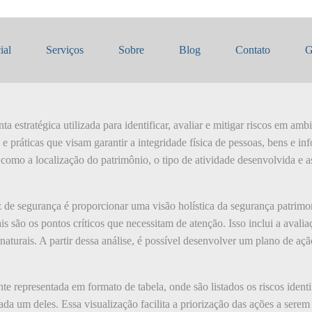
de segurança
ial
Serviços
Sobre
Blog
Contato
G
 estratégica utilizada para identificar, avaliar e mitigar riscos em amb
 e práticas que visam garantir a integridade física de pessoas, bens e i
, como a localização do patrimônio, o tipo de atividade desenvolvida e a
z de segurança é proporcionar uma visão holística da segurança patrimon
is são os pontos críticos que necessitam de atenção. Isso inclui a avali
naturais. A partir dessa análise, é possível desenvolver um plano de a
e representada em formato de tabela, onde são listados os riscos identi
ada um deles. Essa visualização facilita a priorização das ações a sere