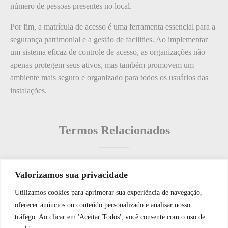
número de pessoas presentes no local.
Por fim, a matrícula de acesso é uma ferramenta essencial para a
segurança patrimonial e a gestão de facilities. Ao implementar
um sistema eficaz de controle de acesso, as organizações não
apenas protegem seus ativos, mas também promovem um
ambiente mais seguro e organizado para todos os usuários das
instalações.
Termos Relacionados
Valorizamos sua privacidade
Termos populares
Utilizamos cookies para aprimorar sua experiência de navegação,
WhatsApp JF Tech
oferecer anúncios ou conteúdo personalizado e analisar nosso
O que é: Instruções de Segurança?
tráfego. Ao clicar em 'Aceitar Todos', você consente com o uso de
O que é: Universalização do acesso