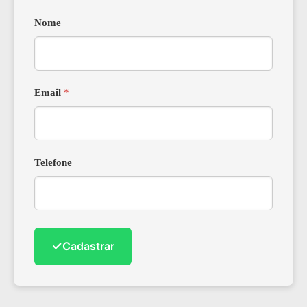
Nome
Email
*
Telefone
✓
Cadastrar