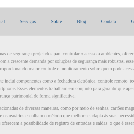
travas eletrônicas
ial
Serviços
Sobre
Blog
Contato
G
temas de segurança projetados para controlar o acesso a ambientes, ofer
 Com a crescente demanda por soluções de segurança mais robustas, esse
, proporcionando maior controle e monitoramento sobre quem pode acess
nte inclui componentes como a fechadura eletrônica, controle remoto, t
rtphone. Esses elementos trabalham em conjunto para garantir que apen
rança patrimonial de forma significativa.
acionadas de diversas maneiras, como por meio de senhas, cartões magné
ue os usuários escolham o método que melhor se adapta às suas necessid
oferecem a possibilidade de registro de entradas e saídas, o que é ess