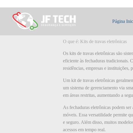
Pular
para
o
O que é: Kits de 
conteúdo
Página Inic
O que é: Kits de travas eletrônicas
Os kits de travas eletrônicas são sis
eficiente às fechaduras tradicionais.
residências, empresas e instituições
Um kit de travas eletrônicas geralme
um sistema de gerenciamento via sma
em áreas restritas, aumentando a segu
As fechaduras eletrônicas podem ser 
móveis. Essa versatilidade permite q
e seguro. Além disso, muitos modelos 
acessos em tempo real.