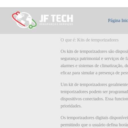
Pular
para
o
O que é: Kits de
conteúdo
Página Inic
O que é: Kits de temporizadores
Os kits de temporizadores são dispos
segurança patrimonial e serviços de f
alarmes e sistemas de climatização, d
eficaz para simular a presença de pe
Um kit de temporizadores geralmente 
temporizadores podem ser programados
dispositivos conectados. Essa funcion
prioridades.
Os temporizadores digitais disponív
permitindo que o usuário defina horá