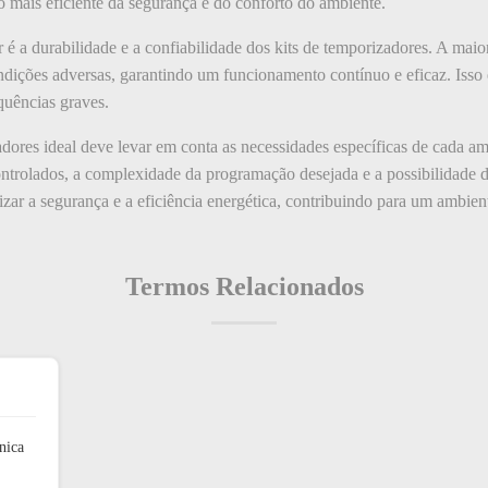
o mais eficiente da segurança e do conforto do ambiente.
 é a durabilidade e a confiabilidade dos kits de temporizadores. A mai
ndições adversas, garantindo um funcionamento contínuo e eficaz. Isso 
quências graves.
adores ideal deve levar em conta as necessidades específicas de cada am
ontrolados, a complexidade da programação desejada e a possibilidade d
ar a segurança e a eficiência energética, contribuindo para um ambient
Termos Relacionados
nica