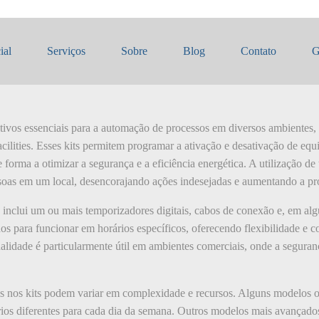
 temporizadores
ial
Serviços
Sobre
Blog
Contato
G
itivos essenciais para a automação de processos em diversos ambientes,
acilities. Esses kits permitem programar a ativação e desativação de equ
e forma a otimizar a segurança e a eficiência energética. A utilização d
ssoas em um local, desencorajando ações indesejadas e aumentando a pr
inclui um ou mais temporizadores digitais, cabos de conexão e, em algu
 para funcionar em horários específicos, oferecendo flexibilidade e c
alidade é particularmente útil em ambientes comerciais, onde a seguran
eis nos kits podem variar em complexidade e recursos. Alguns modelos
rios diferentes para cada dia da semana. Outros modelos mais avançado