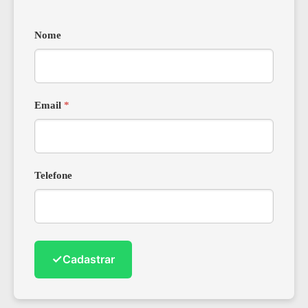
Nome
Email
*
Telefone
✓
Cadastrar