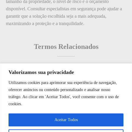
tamanho da propriedade, o nível de risco e o orçamento
disponível. Consultar especialistas em segurança pode ajudar a
garantir que a solução escolhida seja a mais adequada,
maximizando a proteção e a tranquilidade.
Termos Relacionados
Valorizamos sua privacidade
Termos populares
Utilizamos cookies para aprimorar sua experiência de navegação,
WhatsApp JF Tech
oferecer anúncios ou conteúdo personalizado e analisar nosso
O que é: Rotina de Manutenção?
tráfego. Ao clicar em 'Aceitar Todos', você consente com o uso de
O que é: Porta de Acesso de Segurança de Rede de Segurança
cookies.
O que é: Nível de Autenticação de Biometria
Vamos conversar e descobrir como
Aceitar Todos
O que é: relatório
podemos ajudá-lo hoje?
O que é: Data Center de Recuperação