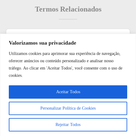
Termos Relacionados
Termos populares
Valorizamos sua privacidade
Utilizamos cookies para aprimorar sua experiência de navegação,
O que é: Espaço Compartilhado?
WhatsApp JF Tech
oferecer anúncios ou conteúdo personalizado e analisar nosso
O que é: Sistema de Vídeo Porteiro em Tempo Real
tráfego. Ao clicar em 'Aceitar Todos', você consente com o uso de
O que é: Sistema de Alarme de Intrusão
cookies.
O que é: Plano de Gerenciamento de Crises de Rede de
Vamos conversar e descobrir como
Aceitar Todos
Segurança
podemos ajudá-lo hoje?
O que é Sistema de Câmeras
Personalizar Política de Cookies
Abrir bate-papo
Rejeitar Todos