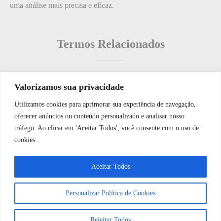
uma análise mais precisa e eficaz.
Termos Relacionados
Valorizamos sua privacidade
Termos populares
Utilizamos cookies para aprimorar sua experiência de navegação,
WhatsApp JF Tech
oferecer anúncios ou conteúdo personalizado e analisar nosso
O que é Controle de Acesso
tráfego. Ao clicar em 'Aceitar Todos', você consente com o uso de
O que é: número de acessos
cookies.
O que é: Ordem de Serviço
Vamos conversar e descobrir como
Aceitar Todos
O que é: Identidade
podemos ajudá-lo hoje?
O que é: Intenção
Personalizar Política de Cookies
Abrir bate-papo
Rejeitar Todos