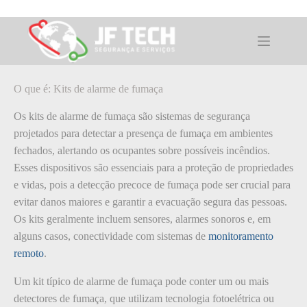
Pular
para
o
O que é: Kits de alarme de fumaça
conteúdo
O que é: Kits de alarme de fumaça
Os kits de alarme de fumaça são sistemas de segurança
projetados para detectar a presença de fumaça em ambientes
fechados, alertando os ocupantes sobre possíveis incêndios.
Esses dispositivos são essenciais para a proteção de propriedades
e vidas, pois a detecção precoce de fumaça pode ser crucial para
evitar danos maiores e garantir a evacuação segura das pessoas.
Os kits geralmente incluem sensores, alarmes sonoros e, em
alguns casos, conectividade com sistemas de
monitoramento
remoto
.
Um kit típico de alarme de fumaça pode conter um ou mais
detectores de fumaça, que utilizam tecnologia fotoelétrica ou