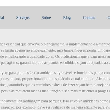
agem para parques
ial
Serviços
Sobre
Blog
Contato
G
tica essencial que envolve o planejamento, a implementação e a manut
ão se limita apenas ao embelezamento, mas também desempenha um pape
de e melhorando a qualidade do ar. Os profissionais que atuam nessa 
e paisagismo, garantindo que as plantas escolhidas sejam adequadas ao c
agem para parques é criar ambientes agradáveis e funcionais para a com
épocas do ano, proporcionando um espetáculo visual contínuo. Além dis
ários, garantindo que os caminhos e áreas de lazer sejam bem planejado
, pois elas requerem menos manutenção e são mais resistentes a pragas 
ndamental da jardinagem para parques. Isso envolve atividades como po
A irrigação, por exemplo, deve ser realizada de maneira eficiente para ev