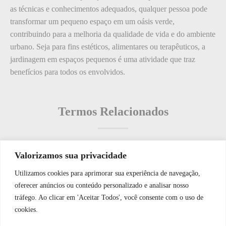
as técnicas e conhecimentos adequados, qualquer pessoa pode
transformar um pequeno espaço em um oásis verde,
contribuindo para a melhoria da qualidade de vida e do ambiente
urbano. Seja para fins estéticos, alimentares ou terapêuticos, a
jardinagem em espaços pequenos é uma atividade que traz
benefícios para todos os envolvidos.
Termos Relacionados
Valorizamos sua privacidade
Termos populares
Utilizamos cookies para aprimorar sua experiência de navegação,
WhatsApp JF Tech
oferecer anúncios ou conteúdo personalizado e analisar nosso
O que é: Ordem de Trabalho de Manutenção
tráfego. Ao clicar em 'Aceitar Todos', você consente com o uso de
O que é: limpeza e conservação
cookies.
O que é: Isolamento Térmico?