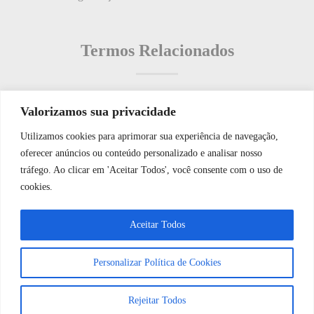
Termos Relacionados
Valorizamos sua privacidade
Termos populares
Utilizamos cookies para aprimorar sua experiência de navegação,
WhatsApp JF Tech
oferecer anúncios ou conteúdo personalizado e analisar nosso
O que é: Gateway de Segurança de Rede
tráfego. Ao clicar em 'Aceitar Todos', você consente com o uso de
O que é: Orçamento de Obras?
cookies.
O que é: Plano de Segurança?
Vamos conversar e descobrir como
Aceitar Todos
O que é: Máquina de Reconhecimento de Impressão Digital
podemos ajudá-lo hoje?
O que é: Indicador
Personalizar Política de Cookies
Abrir bate-papo
Rejeitar Todos