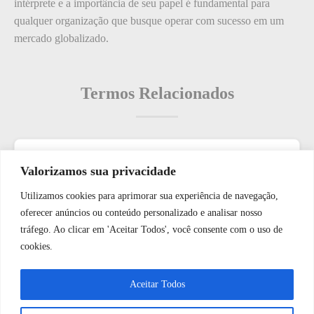
intérprete e a importância de seu papel é fundamental para
qualquer organização que busque operar com sucesso em um
mercado globalizado.
Termos Relacionados
Termos populares
Valorizamos sua privacidade
Utilizamos cookies para aprimorar sua experiência de navegação,
O que é: Detecção de Falhas
WhatsApp JF Tech
oferecer anúncios ou conteúdo personalizado e analisar nosso
O que é: Horário de Funcionamento da Portaria?
tráfego. Ao clicar em 'Aceitar Todos', você consente com o uso de
Como: lidar com oscilações de energia e seus impactos em
cookies.
sistemas de energia solar.
Vamos conversar e descobrir como
Aceitar Todos
O que é: Nível de Segurança de Vídeo
podemos ajudá-lo hoje?
O que é: Atenção aos Moradores?