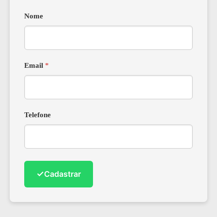
Nome
Email
*
Telefone
✓
Cadastrar