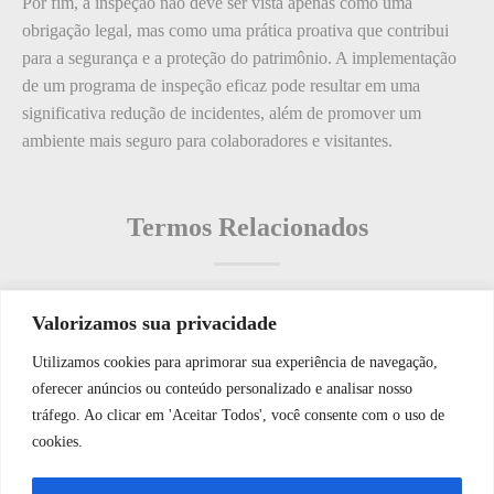
Por fim, a inspeção não deve ser vista apenas como uma
obrigação legal, mas como uma prática proativa que contribui
para a segurança e a proteção do patrimônio. A implementação
de um programa de inspeção eficaz pode resultar em uma
significativa redução de incidentes, além de promover um
ambiente mais seguro para colaboradores e visitantes.
Termos Relacionados
Valorizamos sua privacidade
Termos populares
Utilizamos cookies para aprimorar sua experiência de navegação,
WhatsApp JF Tech
oferecer anúncios ou conteúdo personalizado e analisar nosso
O que é: porta de segurança
tráfego. Ao clicar em 'Aceitar Todos', você consente com o uso de
O que é: Alarme Sonoro
cookies.
O que é: Indiciário
Vamos conversar e descobrir como