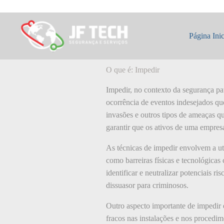
Pular
para
o
O que é: Impedir
conteúdo
Página Inic
O que é: Impedir
Impedir, no contexto da segurança patr
ocorrência de eventos indesejados qu
invasões e outros tipos de ameaças q
garantir que os ativos de uma empres
As técnicas de impedir envolvem a ut
como barreiras físicas e tecnológicas
identificar e neutralizar potenciais r
dissuasor para criminosos.
Outro aspecto importante de impedir é
fracos nas instalações e nos proced