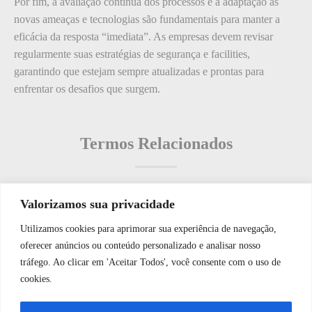
Por fim, a avaliação contínua dos processos e a adaptação às
novas ameaças e tecnologias são fundamentais para manter a
eficácia da resposta “imediata”. As empresas devem revisar
regularmente suas estratégias de segurança e facilities,
garantindo que estejam sempre atualizadas e prontas para
enfrentar os desafios que surgem.
Termos Relacionados
Valorizamos sua privacidade
Termos populares
Utilizamos cookies para aprimorar sua experiência de navegação,
WhatsApp JF Tech
oferecer anúncios ou conteúdo personalizado e analisar nosso
O que é: zap de alerta
tráfego. Ao clicar em 'Aceitar Todos', você consente com o uso de
O que é: Ficha de Ocorrências?
cookies.
O que é: Impedir
Vamos conversar e descobrir como