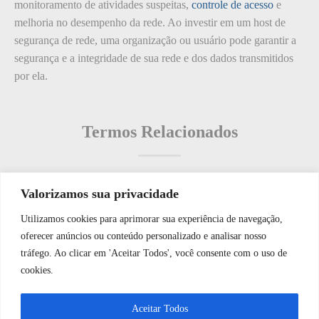
monitoramento de atividades suspeitas,
controle de acesso
e
melhoria no desempenho da rede. Ao investir em um host de
segurança de rede, uma organização ou usuário pode garantir a
segurança e a integridade de sua rede e dos dados transmitidos
por ela.
Termos Relacionados
Valorizamos sua privacidade
Termos populares
Utilizamos cookies para aprimorar sua experiência de navegação,
WhatsApp JF Tech
oferecer anúncios ou conteúdo personalizado e analisar nosso
O que é: Quick Response Code (QR Code)
tráfego. Ao clicar em 'Aceitar Todos', você consente com o uso de
O que é: Análise de Riscos?
cookies.
O que é: Xaspiro de tecnologia de fachada
Vamos conversar e descobrir como
Aceitar Todos
O que é: Única fonte de energia
podemos ajudá-lo hoje?