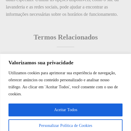
lavanderia e as redes sociais, pode ajudar a encontrar as
informações necessárias sobre os horários de funcionamento.
Termos Relacionados
Valorizamos sua privacidade
Termos populares
Utilizamos cookies para aprimorar sua experiência de navegação,
WhatsApp JF Tech
oferecer anúncios ou conteúdo personalizado e analisar nosso
O que é: Junção de Dados de Controle de Qualidade
tráfego. Ao clicar em 'Aceitar Todos', você consente com o uso de
O que é: Manutenção Preventiva?
cookies.
O que é: zero poluição
Vamos conversar e descobrir como
Aceitar Todos
O que é: circuito de interfonia
podemos ajudá-lo hoje?
O que é: Portão Eletrônico
Personalizar Política de Cookies