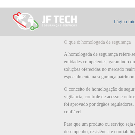
Pular
para
o
O que é: homolo
conteúdo
Página Inic
O que é: homologada de segurança
A homologada de segurança refere-se 
entidades competentes, garantindo qu
soluções oferecidas no mercado realm
especialmente na segurança patrimoni
O conceito de homologação de seguran
vigilância, controle de acesso e outr
foi aprovado por órgãos reguladores,
confiável.
Para que um produto ou serviço seja 
desempenho, resistência e confiabilid