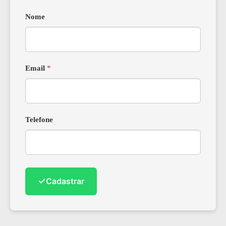
Nome
Email
*
Telefone
✓
Cadastrar