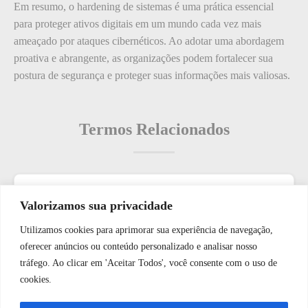
Em resumo, o hardening de sistemas é uma prática essencial
para proteger ativos digitais em um mundo cada vez mais
ameaçado por ataques cibernéticos. Ao adotar uma abordagem
proativa e abrangente, as organizações podem fortalecer sua
postura de segurança e proteger suas informações mais valiosas.
Termos Relacionados
Termos populares
Valorizamos sua privacidade
Utilizamos cookies para aprimorar sua experiência de navegação,
Como: proteger suas câmeras de segurança contra sabotagem.
WhatsApp JF Tech
oferecer anúncios ou conteúdo personalizado e analisar nosso
O que é: Yellow Line (Linha Amarela – por exemplo, para
tráfego. Ao clicar em 'Aceitar Todos', você consente com o uso de
controle de acesso)
cookies.
O que é: Display de Controle de Acesso
Vamos conversar e descobrir como