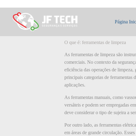
Pular
para
o
O que é: ferrame
conteúdo
Página Inic
O que é: ferramentas de limpeza
As ferramentas de limpeza são instrum
comerciais. No contexto da segurança 
eficiência das operações de limpeza,
principais categorias de ferramentas
aplicações.
As ferramentas manuais, como vassour
versáteis e podem ser empregadas em d
deve considerar o tipo de sujeira a se
Por outro lado, as ferramentas elétri
em áreas de grande circulação. Esses