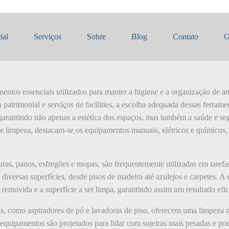
ntas de limpeza
ial
Serviços
Sobre
Blog
Contato
G
entos essenciais utilizados para manter a higiene e a organização de am
patrimonial e serviços de facilities, a escolha adequada dessas ferrame
 garantindo não apenas a estética dos espaços, mas também a saúde e se
 de limpeza, destacam-se os equipamentos manuais, elétricos e químicos
as, panos, esfregões e mopas, são frequentemente utilizadas em tarefas
iversas superfícies, desde pisos de madeira até azulejos e carpetes. A
r removida e a superfície a ser limpa, garantindo assim um resultado efi
cas, como aspiradores de pó e lavadoras de piso, oferecem uma limpeza 
 equipamentos são projetados para lidar com sujeiras mais pesadas e po