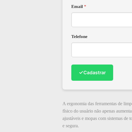
Email
*
Telefone
✓
Cadastrar
A ergonomia das ferramentas de limpe
físico do usuário não apenas aument
ajustáveis e mopas com sistemas de to
e segura.