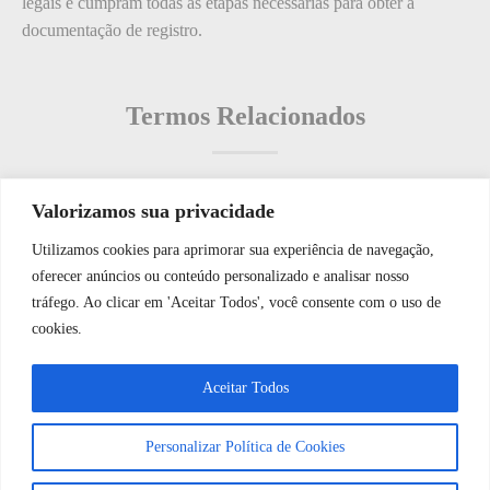
legais e cumpram todas as etapas necessárias para obter a
documentação de registro.
Termos Relacionados
Valorizamos sua privacidade
Termos populares
Utilizamos cookies para aprimorar sua experiência de navegação,
WhatsApp JF Tech
oferecer anúncios ou conteúdo personalizado e analisar nosso
O que é: cftv
tráfego. Ao clicar em 'Aceitar Todos', você consente com o uso de
O que é: métodos de segurança
cookies.
O que é: Sistemas de CFTV
Vamos conversar e descobrir como
Aceitar Todos
O que é: Horário de Funcionamento da Área de Lazer?
podemos ajudá-lo hoje?
O que é: Integrado
Personalizar Política de Cookies
Abrir bate-papo