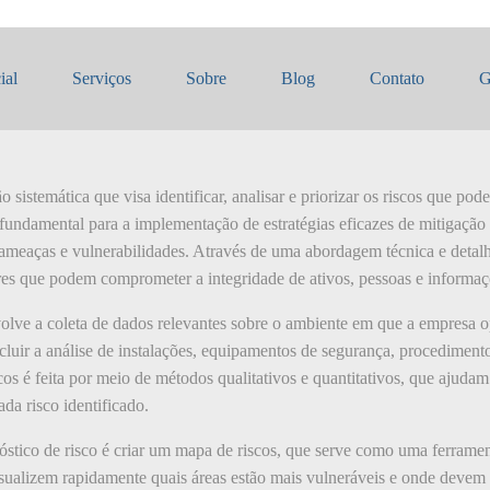
ico de risco
ial
Serviços
Sobre
Blog
Contato
G
o sistemática que visa identificar, analisar e priorizar os riscos que po
fundamental para a implementação de estratégias eficazes de mitigação 
ameaças e vulnerabilidades. Através de uma abordagem técnica e detalh
res que podem comprometer a integridade de ativos, pessoas e informaç
volve a coleta de dados relevantes sobre o ambiente em que a empresa op
cluir a análise de instalações, equipamentos de segurança, procediment
cos é feita por meio de métodos qualitativos e quantitativos, que ajudam 
da risco identificado.
óstico de risco é criar um mapa de riscos, que serve como uma ferramen
sualizem rapidamente quais áreas estão mais vulneráveis e onde devem 