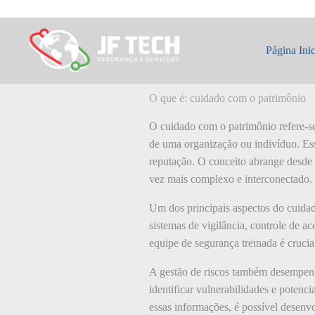
Pular
para
o
O que é: cuidado
conteúdo
Página Inic
O que é: cuidado com o patrimônio
O cuidado com o patrimônio refere-se 
de uma organização ou indivíduo. Ess
reputação. O conceito abrange desde 
vez mais complexo e interconectado.
Um dos principais aspectos do cuidad
sistemas de vigilância, controle de a
equipe de segurança treinada é crucia
A gestão de riscos também desempenh
identificar vulnerabilidades e potenci
essas informações, é possível desenv