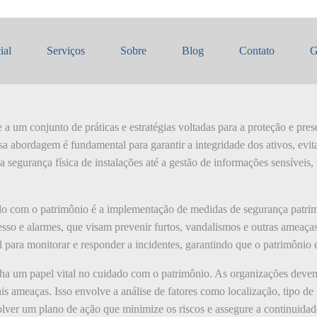
 com o patrimônio
ial
Serviços
Sobre
Blog
Contato
G
a um conjunto de práticas e estratégias voltadas para a proteção e pres
a abordagem é fundamental para garantir a integridade dos ativos, evit
a segurança física de instalações até a gestão de informações sensívei
o com o patrimônio é a implementação de medidas de segurança patrimon
cesso e alarmes, que visam prevenir furtos, vandalismos e outras ameaç
l para monitorar e responder a incidentes, garantindo que o patrimônio 
a um papel vital no cuidado com o patrimônio. As organizações devem r
ais ameaças. Isso envolve a análise de fatores como localização, tipo de
olver um plano de ação que minimize os riscos e assegure a continuidad