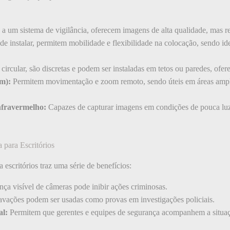
a um sistema de vigilância, oferecem imagens de alta qualidade, mas 
de instalar, permitem mobilidade e flexibilidade na colocação, sendo i
ircular, são discretas e podem ser instaladas em tetos ou paredes, ofe
m):
Permitem movimentação e zoom remoto, sendo úteis em áreas ampl
nfravermelho:
Capazes de capturar imagens em condições de pouca luz
 para Escritórios
 escritórios traz uma série de benefícios:
ça visível de câmeras pode inibir ações criminosas.
vações podem ser usadas como provas em investigações policiais.
l:
Permitem que gerentes e equipes de segurança acompanhem a situaçã