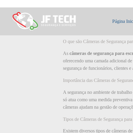
Pular
para
o
O que é Câmeras 
conteúdo
Página Inic
O que são Câmeras de Segurança para
As
câmeras de segurança para escr
oferecendo uma camada adicional de se
segurança de funcionários, clientes e
Importância das Câmeras de Seguranç
A segurança no ambiente de trabalho
só atua como uma medida preventiva 
câmeras ajudam na gestão de operaçõ
Tipos de Câmeras de Segurança para 
Existem diversos tipos de câmeras de